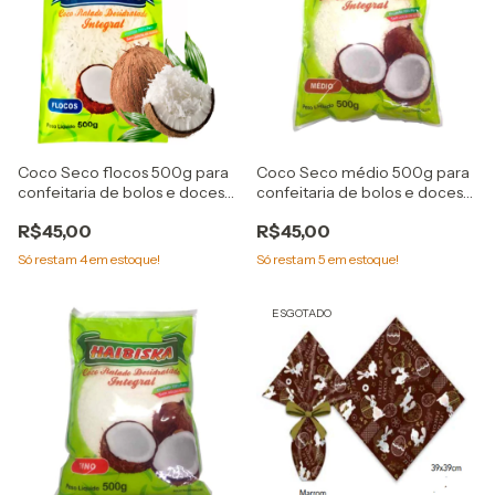
Coco Seco flocos 500g para
Coco Seco médio 500g para
confeitaria de bolos e doces
confeitaria de bolos e doces
Haibiska
Haibiska
R$45,00
R$45,00
Só restam
4
em estoque!
Só restam
5
em estoque!
ESGOTADO