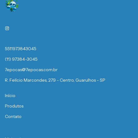
5511973843045
(11) 97384-3045
7epocas@7epocas.com.br
R. Felício Marcondes, 279 - Centro, Guarulhos - SP
Início
Produtos
Contato