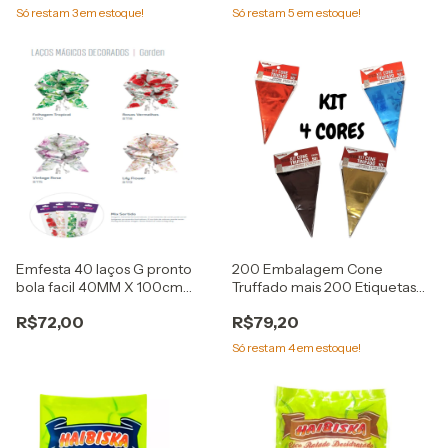
Só restam
3
em estoque!
Só restam
5
em estoque!
Emfesta 40 laços G pronto
200 Embalagem Cone
bola facil 40MM X 100cm
Truffado mais 200 Etiquetas
garden
kit 4 cores cromus
R$72,00
R$79,20
Só restam
4
em estoque!