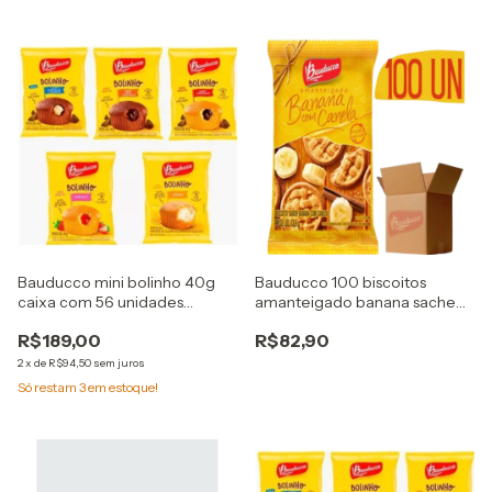
Bauducco mini bolinho 40g
Bauducco 100 biscoitos
caixa com 56 unidades
amanteigado banana sache
escolha sabor
11,g
R$189,00
R$82,90
2
x
de
R$94,50
sem juros
Só restam
3
em estoque!