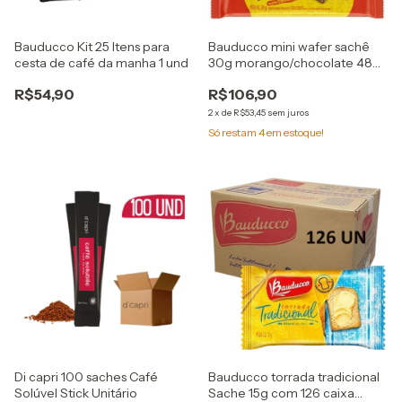
Bauducco Kit 25 Itens para
Bauducco mini wafer sachê
cesta de café da manha 1 und
30g morango/chocolate 48
und escolha sabor
R$54,90
R$106,90
2
x
de
R$53,45
sem juros
Só restam
4
em estoque!
Di capri 100 saches Café
Bauducco torrada tradicional
Solúvel Stick Unitário
Sache 15g com 126 caixa