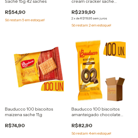
Sachê 15g 42 saches
cream cracker sache
Individual
R$54,90
R$239,90
2
x
de
R$119,95
sem juros
Só restam
5
em estoque!
Só restam
2
em estoque!
Bauducco 100 biscoitos
Bauducco 100 biscoitos
maizena sache 11,g
amanteigado chocolate
sache 11,g
R$74,90
R$82,90
Só restam
4
em estoque!