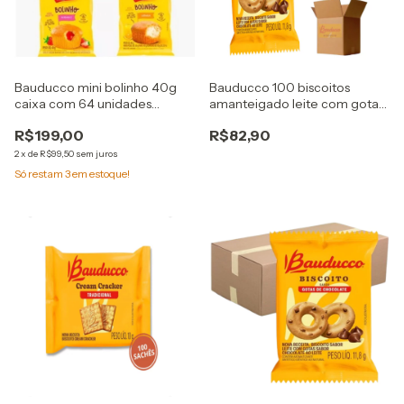
Bauducco mini bolinho 40g
Bauducco 100 biscoitos
caixa com 64 unidades
amanteigado leite com gotas
escolha sabor
sache 11,g
R$199,00
R$82,90
2
x
de
R$99,50
sem juros
Só restam
3
em estoque!