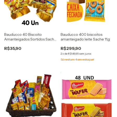
Bauducco 40 Biscoito
Bauducco 400 biscoitos
Amanteigados Sortidos Sache
amanteigado leite Sache 11,g
11,g
R$35,90
R$299,90
2
x
de
R$149,95
sem juros
Só restam
4
em estoque!