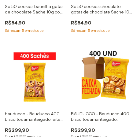
Sp 50 cookies baunilha gotas
Sp 50 cookies chocolate
de chocolate Sache 10g com
gotas de chocolate Sache 10g
1 und
com 1 und
R$54,90
R$54,90
Só restam
5
em estoque!
Só restam
5
em estoque!
bauducco - Bauducco 400
BAUDUCCO - Bauducco 400
biscoitos amanteigado leite
biscoitos amanteigado
com gotas de chocolate
banana sache 11,g
R$299,90
R$299,90
sache 11,8g
2
x
de
R$149,95
sem juros
2
x
de
R$149,95
sem juros