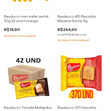
Bauducco mini wafer sachê
Bauducco 410 Biscoitos
30g 32 und morango
Maizena Sache 9g
R$74,90
R$264,90
2
x
de
R$132,45
sem juros
Só restam
4
em estoque!
Só restam
2
em estoque!
Bauducco Torrada Multigrãos
Bauducco 370 biscoitos