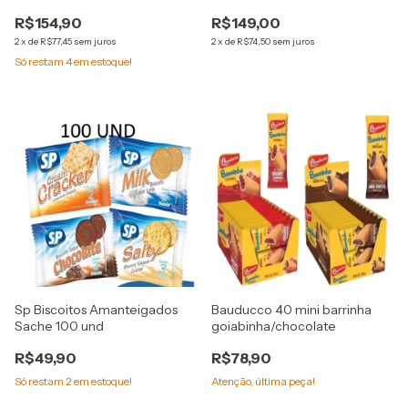
fechada
R$154,90
R$149,00
2
x
de
R$77,45
sem juros
2
x
de
R$74,50
sem juros
Só restam
4
em estoque!
Sp Biscoitos Amanteigados
Bauducco 40 mini barrinha
Sache 100 und
goiabinha/chocolate
R$49,90
R$78,90
Só restam
2
em estoque!
Atenção, última peça!