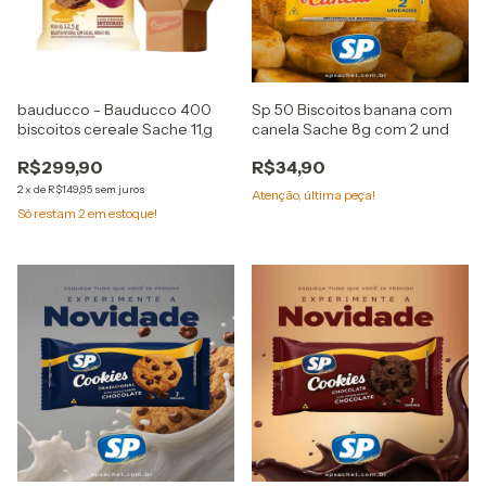
bauducco - Bauducco 400
Sp 50 Biscoitos banana com
biscoitos cereale Sache 11,g
canela Sache 8g com 2 und
R$299,90
R$34,90
2
x
de
R$149,95
sem juros
Atenção, última peça!
Só restam
2
em estoque!