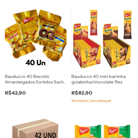
Bauducco 40 Biscoito
Bauducco 40 mini barrinha
Amanteigados Sortidos Sache
goiabinha/chocolate flex
11,g flex
R$42,90
R$82,90
Só restam
2
em estoque!