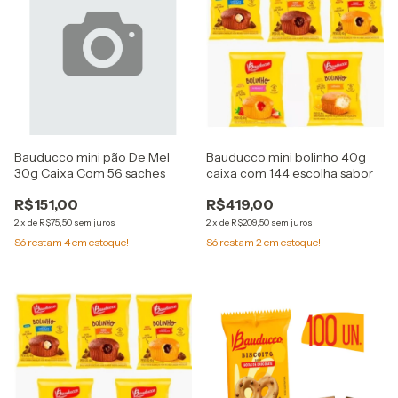
Bauducco mini pão De Mel
Bauducco mini bolinho 40g
30g Caixa Com 56 saches
caixa com 144 escolha sabor
R$151,00
R$419,00
2
x
de
R$75,50
sem juros
2
x
de
R$209,50
sem juros
Só restam
4
em estoque!
Só restam
2
em estoque!