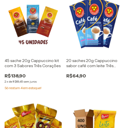
45 sache 20g Cappuccino kit
20 saches 20g Cappuccino
com 3 Sabores Três Corações
sabor café com leite Três
Corações
R$138,90
R$64,90
2
x
de
R$69,45
sem juros
Só restam
4
em estoque!