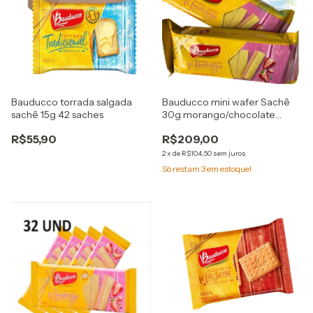
Bauducco torrada salgada
Bauducco mini wafer Sachê
sachê 15g 42 saches
30g morango/chocolate
96und escolha sabor
R$55,90
R$209,00
2
x
de
R$104,50
sem juros
Só restam
3
em estoque!