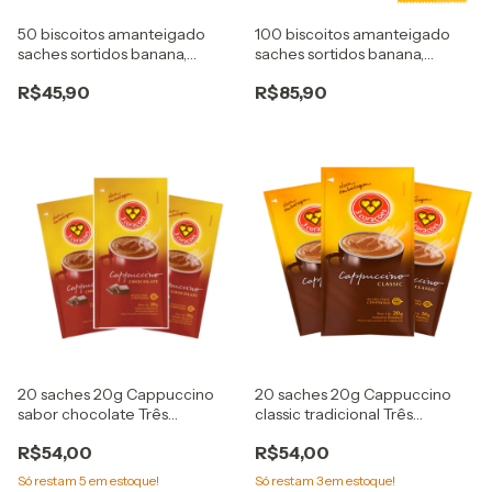
50 biscoitos amanteigado
100 biscoitos amanteigado
saches sortidos banana,
saches sortidos banana,
chocolate ,gotas
chocolate ,gotas
R$45,90
R$85,90
20 saches 20g Cappuccino
20 saches 20g Cappuccino
sabor chocolate Três
classic tradicional Três
Corações
Corações
R$54,00
R$54,00
Só restam
5
em estoque!
Só restam
3
em estoque!