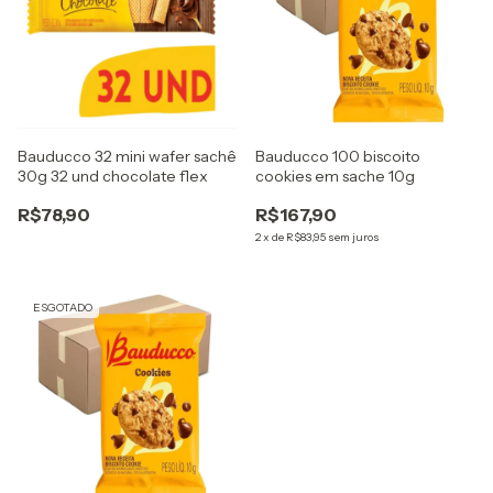
Bauducco 32 mini wafer sachê
Bauducco 100 biscoito
30g 32 und chocolate flex
cookies em sache 10g
R$78,90
R$167,90
2
x
de
R$83,95
sem juros
ESGOTADO