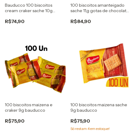
Bauducco 100 biscoitos
100 biscoitos amanteigado
cream craker sache 10g
sache 11,g gotas de chocolate
bauducco
bauducco
R$74,90
R$84,90
100 biscoitos maizena e
100 biscoitos maizena sache
craker 9g bauducco
9g bauducco
R$75,90
R$75,90
Só restam
4
em estoque!