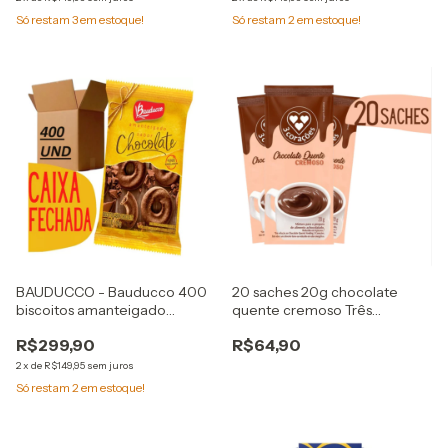
Só restam
3
em estoque!
Só restam
2
em estoque!
BAUDUCCO - Bauducco 400
20 saches 20g chocolate
biscoitos amanteigado
quente cremoso Três
chocolate sache 11,g
Corações
R$299,90
R$64,90
2
x
de
R$149,95
sem juros
Só restam
2
em estoque!