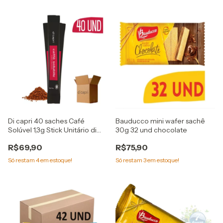
Di capri 40 saches Café
Bauducco mini wafer sachê
Solúvel 1,3g Stick Unitário di
30g 32 und chocolate
capri
R$69,90
R$75,90
Só restam
4
em estoque!
Só restam
3
em estoque!