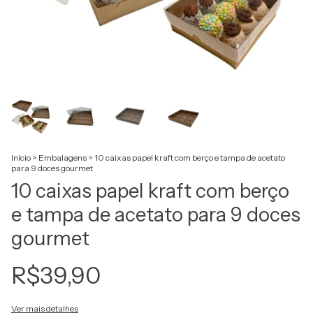
Início
>
Embalagens
>
10 caixas papel kraft com berço e tampa de acetato
para 9 doces gourmet
10 caixas papel kraft com berço
e tampa de acetato para 9 doces
gourmet
R$39,90
Ver mais detalhes