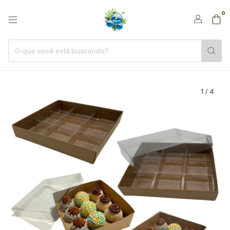
0
1
/
4