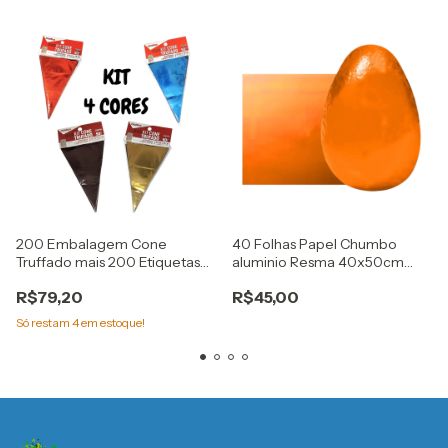
200 Embalagem Cone
40 Folhas Papel Chumbo
Truffado mais 200 Etiquetas
aluminio Resma 40x50cm
kit 4 cores cromus
laranja Embale
R$79,20
R$45,00
Só restam
4
em estoque!