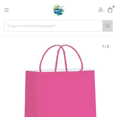
0
1
/
3