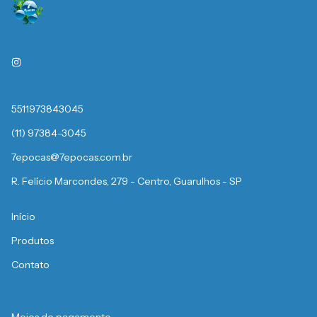
5511973843045
(11) 97384-3045
7epocas@7epocas.com.br
R. Felício Marcondes, 279 - Centro, Guarulhos - SP
Início
Produtos
Contato