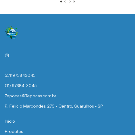
5511973843045
(11) 97384-3045
7epocas@7epocas.com.br
R. Felício Marcondes, 279 - Centro, Guarulhos - SP
Início
Produtos