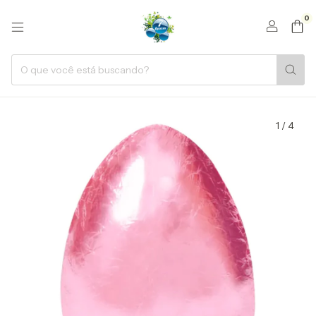
0
1
/
4