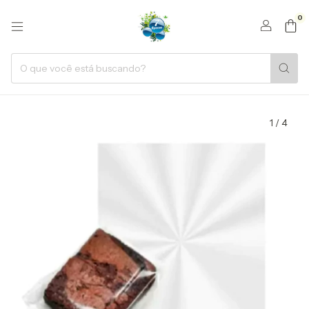
0
1
/
4