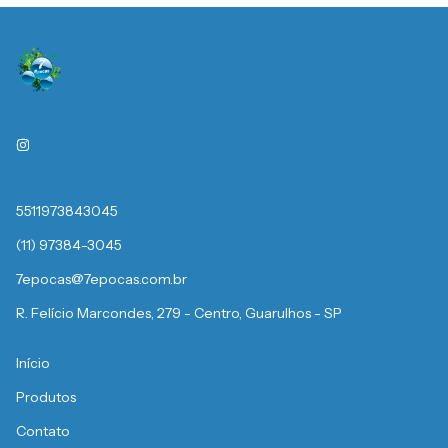
5511973843045
(11) 97384-3045
7epocas@7epocas.com.br
R. Felício Marcondes, 279 - Centro, Guarulhos - SP
Início
Produtos
Contato