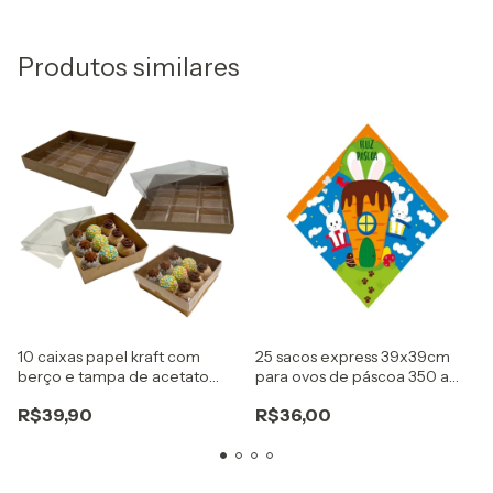
Produtos similares
10 caixas papel kraft com
25 sacos express 39x39cm
berço e tampa de acetato
para ovos de páscoa 350 a
para 9 doces gourmet
500g casa cenoura azul
R$39,90
R$36,00
cromus