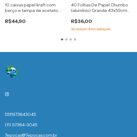
10 caixas papel kraft com
40 Folhas De Papel Chumbo
berço e tampa de acetato
(alumínio) Grande 43x59cm
para 12 doces gourmet
Prata embale
R$44,90
R$36,00
Só restam
4
em estoque!
5511973843045
(11) 97384-3045
7epocas@7epocas.com.br