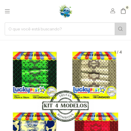
0
1
/
4