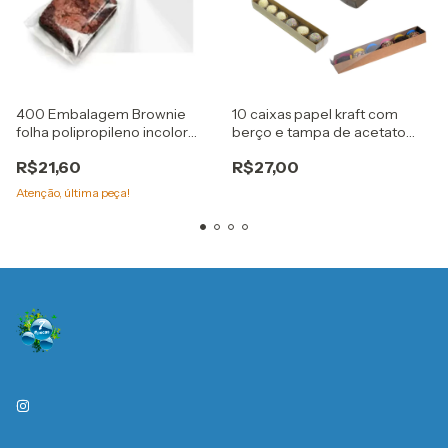
400 Embalagem Brownie
10 caixas papel kraft com
folha polipropileno incolor
berço e tampa de acetato
20x20cm embale
para 6 doces gourmet
R$21,60
R$27,00
Atenção, última peça!