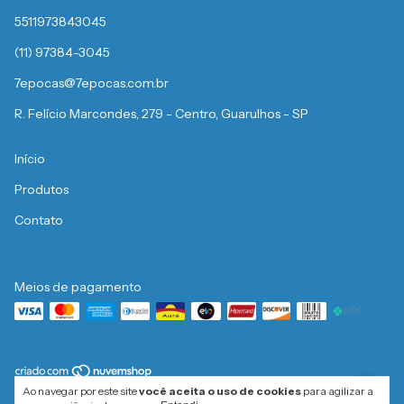
5511973843045
(11) 97384-3045
7epocas@7epocas.com.br
R. Felício Marcondes, 279 - Centro, Guarulhos - SP
Início
Produtos
Contato
Meios de pagamento
Ao navegar por este site
você aceita o uso de cookies
para agilizar a
Copyright 7 Épocas - 01506076000156 - 2026. Todos os direitos reservados.