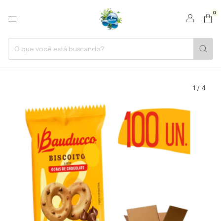
0
1
/
4