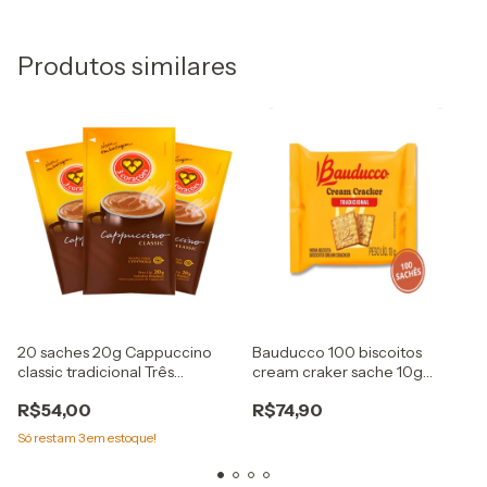
Produtos similares
20 saches 20g Cappuccino
Bauducco 100 biscoitos
classic tradicional Três
cream craker sache 10g
Corações
bauducco
R$54,00
R$74,90
Só restam
3
em estoque!