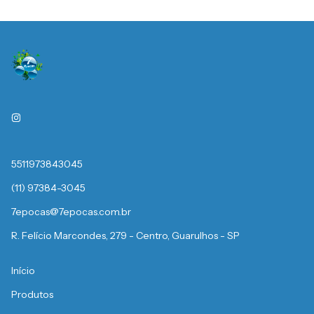
5511973843045
(11) 97384-3045
7epocas@7epocas.com.br
R. Felício Marcondes, 279 - Centro, Guarulhos - SP
Início
Produtos