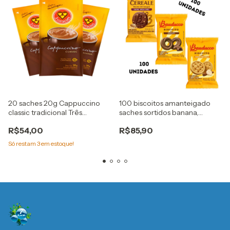
20 saches 20g Cappuccino
100 biscoitos amanteigado
classic tradicional Três
saches sortidos banana,
Corações
chocolate ,gotas
R$54,00
R$85,90
Só restam
3
em estoque!