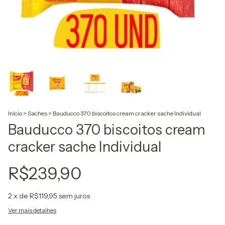
Início
>
Saches
>
Bauducco 370 biscoitos cream cracker sache Individual
Bauducco 370 biscoitos cream
cracker sache Individual
R$239,90
2
x de
R$119,95
sem juros
Ver mais detalhes