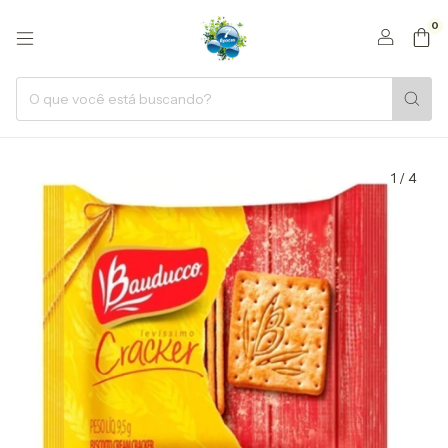
0
1
/
4