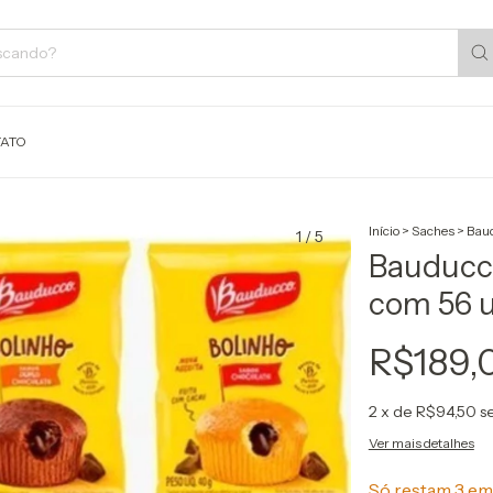
ATO
Início
>
Saches
>
Baud
1
/
5
Bauducco
com 56 u
R$189,
2
x de
R$94,50
s
Ver mais detalhes
Só restam
3
em 