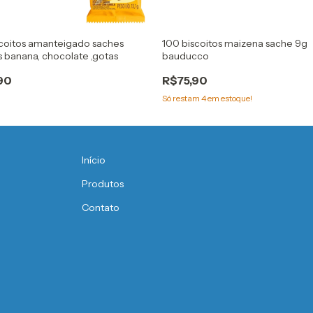
scoitos amanteigado saches
100 biscoitos maizena sache 9g
s banana, chocolate ,gotas
bauducco
90
R$75,90
Só restam
4
em estoque!
Início
Produtos
Contato