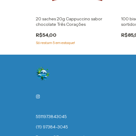
manteigados
20 saches 20g Cappuccino sabor
100 bi
chocolate Três Corações
sortido
R$54,00
R$85,
Só restam
5
em estoque!
5511973843045
(11) 97384-3045