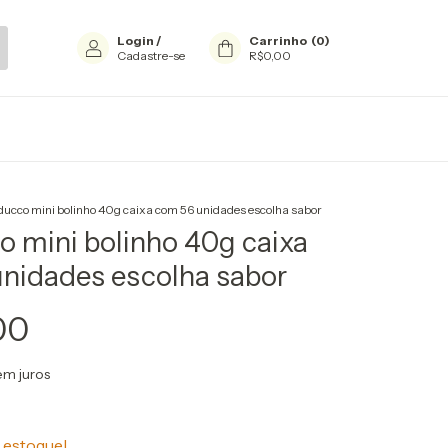
Login
/
Carrinho
(
0
)
Cadastre-se
R$0,00
ucco mini bolinho 40g caixa com 56 unidades escolha sabor
 mini bolinho 40g caixa
nidades escolha sabor
00
em juros
estoque!