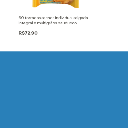
60 torradas saches individual salgada,
50 biscoitos a
integral e multigrãos bauducco
sortidos banana
R$72,90
R$45,90