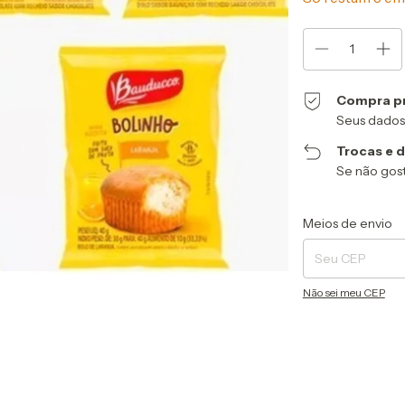
Compra p
Seus dados
Trocas e 
Se não gost
Entregas para o CEP
Meios de envio
Não sei meu CEP