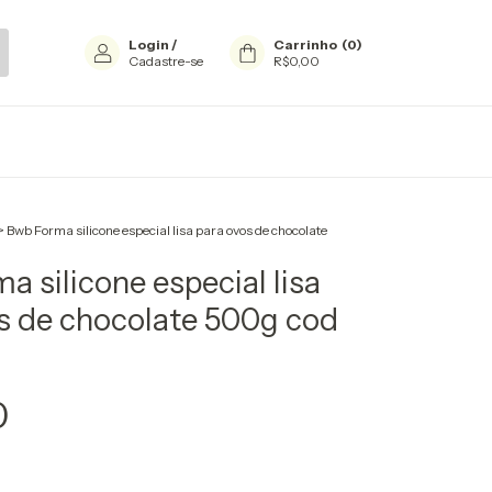
Login
/
Carrinho
(
0
)
Cadastre-se
R$0,00
>
Bwb Forma silicone especial lisa para ovos de chocolate
a silicone especial lisa
s de chocolate 500g cod
0