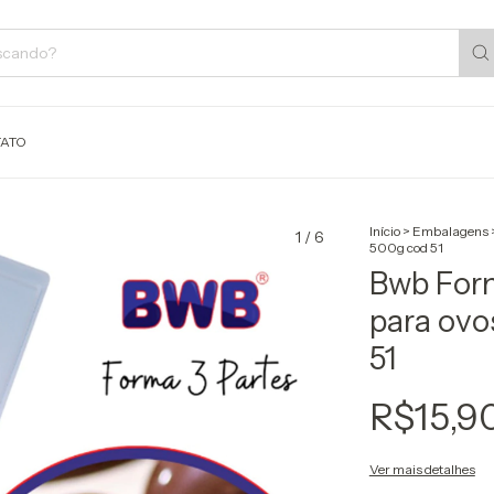
ATO
Início
>
Embalagens
1
/
6
500g cod 51
Bwb Form
para ovo
51
R$15,9
Ver mais detalhes