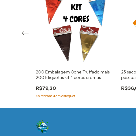
m berço e
200 Embalagem Cone Truffado mais
25 sac
9 doces
200 Etiquetas kit 4 cores cromus
páscoa
cromus
R$79,20
R$36
Só restam
4
em estoque!