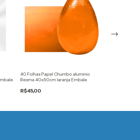
40 Folhas Papel Chumbo aluminio
100 sacos ades
embale
Resma 40x50cm laranja Embale
10x15x3cm par
R$45,00
R$18,00