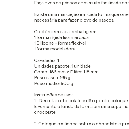
Faça ovos de páscoa com muita facilidade co
Existe uma marcação em cada forma que orien
necessária para fazer o ovo de páscoa.
Contém em cada embalagem:
1 forma rígida lisa marcada
1 Silicone - forma flexível
1 forma modeladora
Cavidades: 1
Unidades pacote: 1 unidade
Comp.: 186 mm x Diâm.: 118 mm
Peso casca: 165 g
Peso médio: 500 g
Instruções de uso:
1- Derreta o chocolate e dê o ponto, coloque-
levemente o fundo da forma em uma superfície
chocolate
2-Coloque o silicone sobre o chocolate e pr