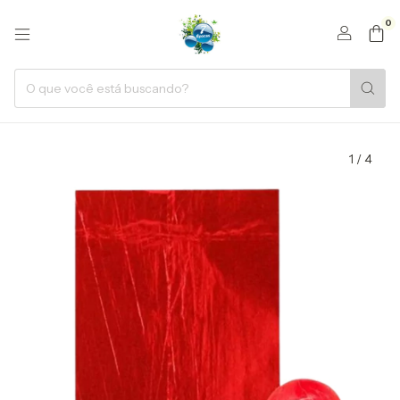
0
1
/
4