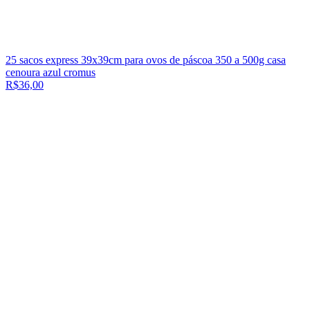
25 sacos express 39x39cm para ovos de páscoa 350 a 500g casa
cenoura azul cromus
R$36,00