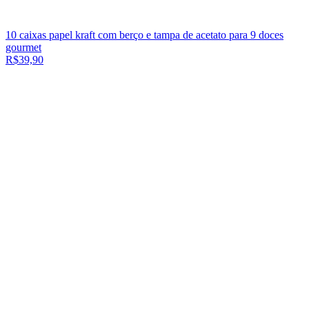
10 caixas papel kraft com berço e tampa de acetato para 9 doces
gourmet
R$39,90