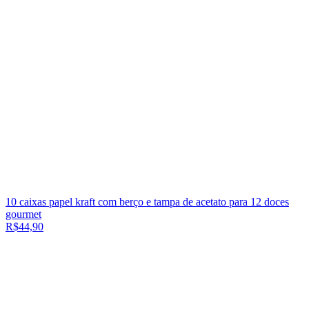
10 caixas papel kraft com berço e tampa de acetato para 12 doces
gourmet
R$44,90