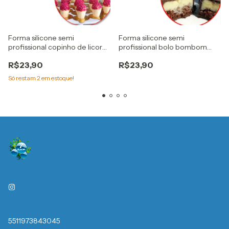
Forma silicone semi
Forma silicone semi
profissional copinho de licor
profissional bolo bombom
Cod. 3507 bwb
Pequeno Cod. 3523 bwb
R$23,90
R$23,90
Só restam
2
em estoque!
5511973843045