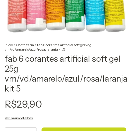
Início
>
Confeitaria
>
fab 6 corantes artificial soft gel 25g
vm/vd/amarelo/azul/rosa/laranja kit 5
fab 6 corantes artificial soft gel
25g
vm/vd/amarelo/azul/rosa/laranja
kit 5
R$29,90
Ver mais detalhes