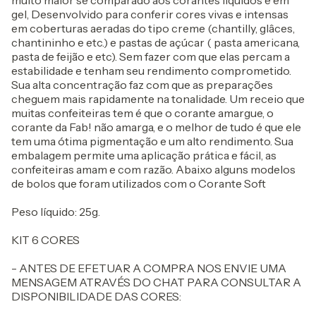
muito maior se comparado aos corantes líquidos e em
gel, Desenvolvido para conferir cores vivas e intensas
em coberturas aeradas do tipo creme (chantilly, glâces,
chantininho e etc.) e pastas de açúcar ( pasta americana,
pasta de feijão e etc). Sem fazer com que elas percam a
estabilidade e tenham seu rendimento comprometido.
Sua alta concentração faz com que as preparações
cheguem mais rapidamente na tonalidade. Um receio que
muitas confeiteiras tem é que o corante amargue, o
corante da Fab! não amarga, e o melhor de tudo é que ele
tem uma ótima pigmentação e um alto rendimento. Sua
embalagem permite uma aplicação prática e fácil, as
confeiteiras amam e com razão. Abaixo alguns modelos
de bolos que foram utilizados com o Corante Soft
Peso líquido: 25g.
KIT 6 CORES
- ANTES DE EFETUAR A COMPRA NOS ENVIE UMA
MENSAGEM ATRAVÉS DO CHAT PARA CONSULTAR A
DISPONIBILIDADE DAS CORES: