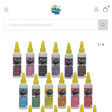
0
1
/
4