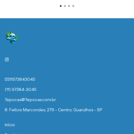
5511973843045
(11) 97384-3045
7epocas@7epocas.com.br
R. Felício Marcondes, 279 - Centro, Guarulhos - SP
Início