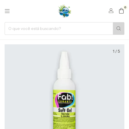
0
1
/
5