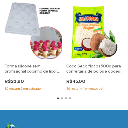
Forma silicone semi
Coco Seco flocos 500g para
profissional copinho de licor
confeitaria de bolos e doces
Cod. 3507 bwb
Haibiska
R$23,90
R$45,00
Só restam
2
em estoque!
Só restam
4
em estoque!