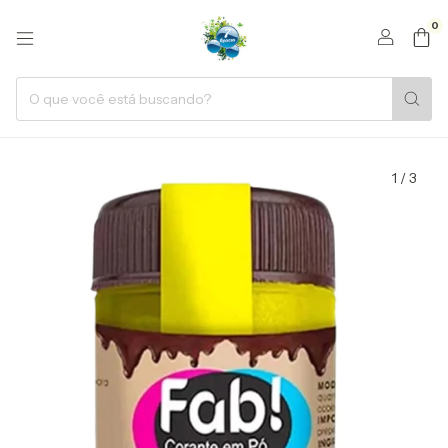
0
1
/
3