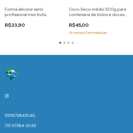
Forma silicone semi
Coco Seco médio 500g para
profissional mini trufa
confeitaria de bolos e doces
alongada Cod. 3522 bwb
Haibiska
R$23,90
R$45,00
Só restam
5
em estoque!
5511973843045
(11) 97384-3045