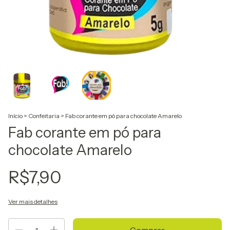
Início
>
Confeitaria
>
Fab corante em pó para chocolate Amarelo
Fab corante em pó para
chocolate Amarelo
R$7,90
Ver mais detalhes