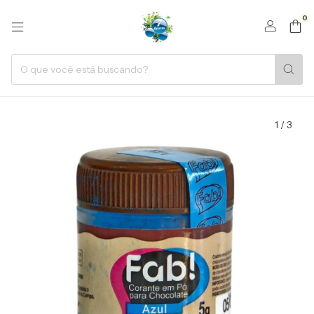
0
1
/
3