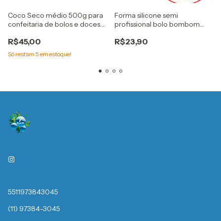
Coco Seco médio 500g para
Forma silicone semi
confeitaria de bolos e doces
profissional bolo bombom
Haibiska
Pequeno Cod. 3523 bwb
R$45,00
R$23,90
Só restam
5
em estoque!
5511973843045
(11) 97384-3045