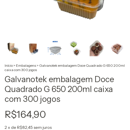
Início
>
Embalagens
>
Galvanotek embalagem Doce Quadrado G 650 200ml
caixa com 300 jogos
Galvanotek embalagem Doce
Quadrado G 650 200ml caixa
com 300 jogos
R$164,90
2
x de
R$82,45
sem juros