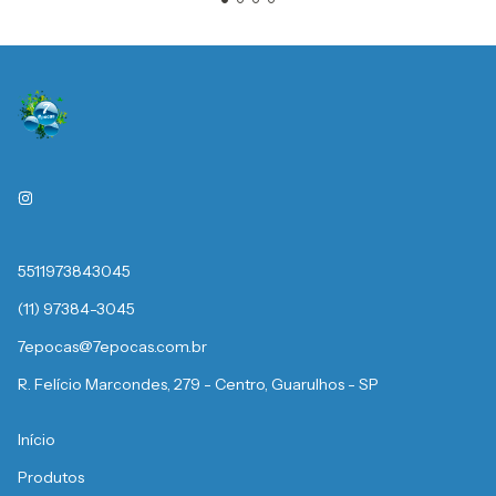
5511973843045
(11) 97384-3045
7epocas@7epocas.com.br
R. Felício Marcondes, 279 - Centro, Guarulhos - SP
Início
Produtos