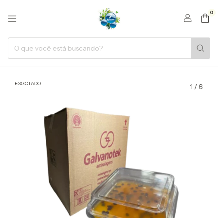
0
ESGOTADO
1
/
6