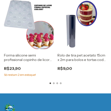
Forma silicone semi
Rolo de tira pet acetato 15cm
profissional copinho de licor
x 2m para bolos e tortas cod
Cod. 3507 bwb
9311 bwb
R$23,90
R$9,00
Só restam
2
em estoque!