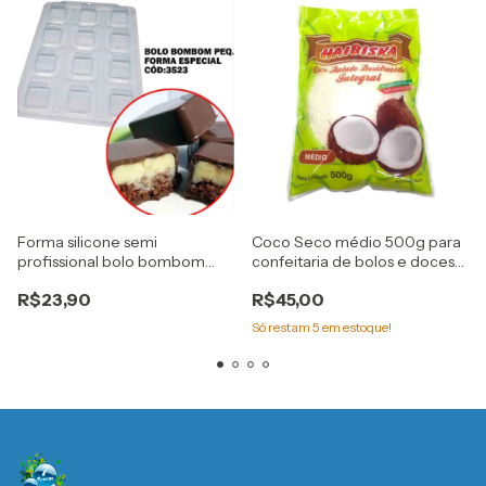
Forma silicone semi
Coco Seco médio 500g para
profissional bolo bombom
confeitaria de bolos e doces
Pequeno Cod. 3523 bwb
Haibiska
R$23,90
R$45,00
Só restam
5
em estoque!