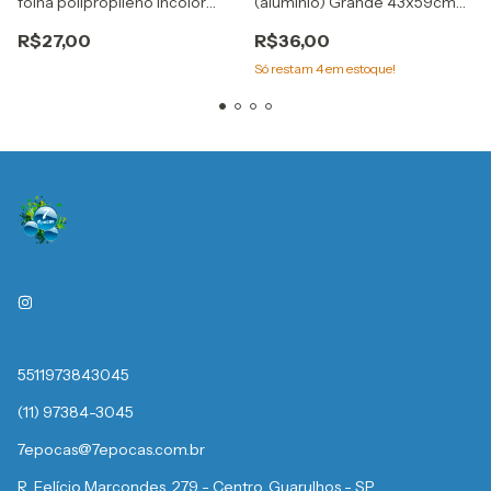
folha polipropileno incolor
(alumínio) Grande 43x59cm
15X15cm embale
Prata embale
R$27,00
R$36,00
Só restam
4
em estoque!
5511973843045
(11) 97384-3045
7epocas@7epocas.com.br
R. Felício Marcondes, 279 - Centro, Guarulhos - SP