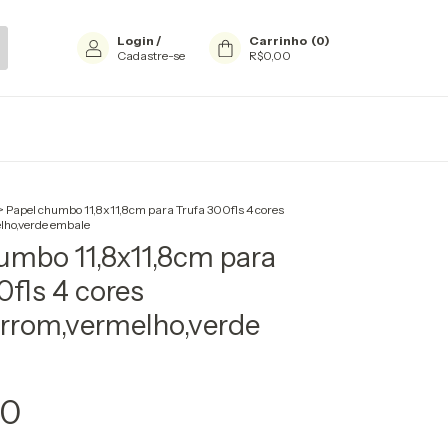
Login
/
Carrinho
(
0
)
Cadastre-se
R$0,00
>
Papel chumbo 11,8x11,8cm para Trufa 300fls 4 cores
lho,verde embale
umbo 11,8x11,8cm para
0fls 4 cores
rrom,vermelho,verde
90