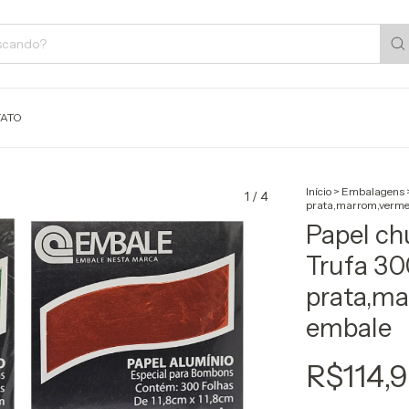
ATO
Início
>
Embalagens
1
/
4
prata,marrom,verme
Papel ch
Trufa 30
prata,ma
embale
R$114,