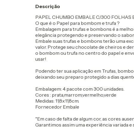
Descrição
PAPEL CHUMBO EMBALE C/300 FOLHAS
O que é o Papel para bombom e trufa ?
Embalagem para trufas e bombons é a melho
elegância protegendo e preservando o sabor 
Embale suas trufas e bombons terão uma exc
valor. Protege seu chocolate de cheiros e de
o bombom ou trufa no centro do papel e envolv
usar!
Podendo ter sua aplicação em Trufas, bombon
deixando seu preparo protegido a dias quen
Embalagem: 4 pacote com 300 unidades.
Cores : prata,marrom,vermelho,verde
Medidas: 11,8x11,8cm.
Fornecedor Embale
"Em caso de falta de algum cor, as cores ause
Garantimos assim uma experiência variada e sa