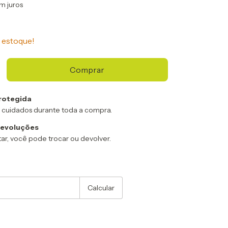
m juros
estoque!
rotegida
 cuidados durante toda a compra.
devoluções
ar, você pode trocar ou devolver.
:
Alterar CEP
Calcular