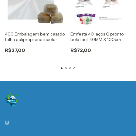
400 Embalagem bem casado
Emfesta 40 laços G pronto
folha polipropileno incolor
bola facil 40MM X 100cm
15X15cm embale
garden
R$27,00
R$72,00