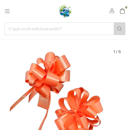
0
1
/
6