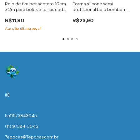
Rolo de tira pet acetato 10cm
Forma silicone semi
x 2m para bolos e tortas cod
profissional bolo bombom
9308 bwb
Pequeno Cod. 3523 bwb
R$11,90
R$23,90
Atenção, última peça!
5511973843045
(11) 97384-3045
7epocas@7epocas.com.br