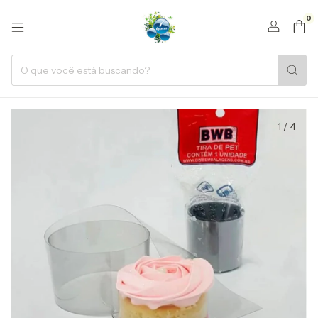
0
1
/
4