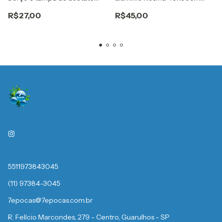
para 6 doces gourmet
laranja Embale
R$27,00
R$45,00
5511973843045
(11) 97384-3045
7epocas@7epocas.com.br
R. Felício Marcondes, 279 - Centro, Guarulhos - SP