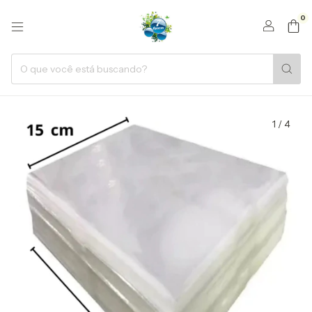
0
1
/
4