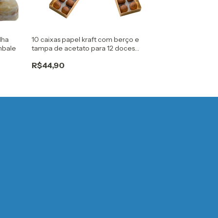
lha
10 caixas papel kraft com berço e
10 caixas papel
mbale
tampa de acetato para 12 doces
tampa de aceta
gourmet
gourmet
R$44,90
R$39,90