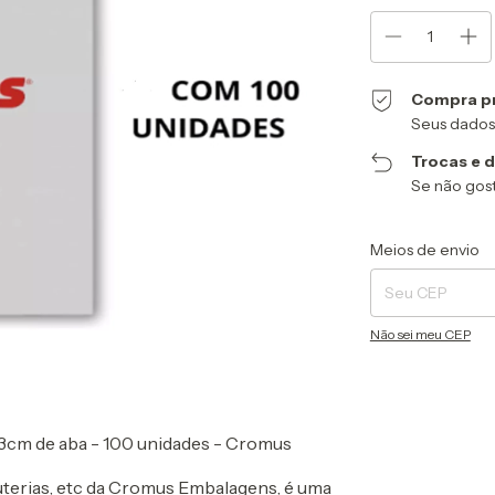
Compra p
Seus dados
Trocas e 
Se não gost
Entregas para o CEP
Meios de envio
Não sei meu CEP
3cm de aba - 100 unidades - Cromus
juterias, etc da Cromus Embalagens, é uma