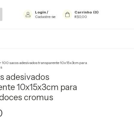
Login
/
Carrinho
(
0
)
Cadastre-se
R$0,00
>
100 sacos adesivados transparente 10x15x3cm para
us
s adesivados
ente 10x15x3cm para
/doces cromus
0