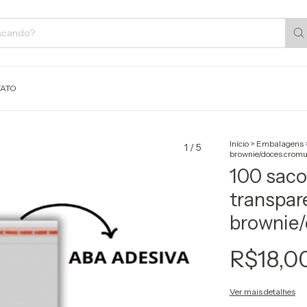
ATO
Início
>
Embalagens
1
/
5
brownie/doces crom
100 saco
transpar
brownie
R$18,0
Ver mais detalhes