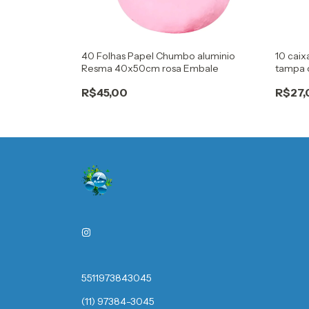
o bola facil
40 Folhas Papel Chumbo aluminio
10 caix
Resma 40x50cm rosa Embale
tampa 
gourm
R$45,00
R$27,
5511973843045
(11) 97384-3045