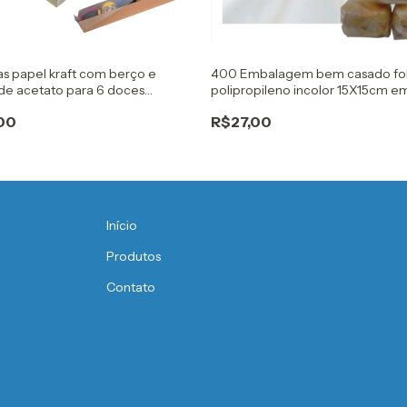
as papel kraft com berço e
400 Embalagem bem casado fo
de acetato para 6 doces
polipropileno incolor 15X15cm e
et
00
R$27,00
Início
Produtos
Contato