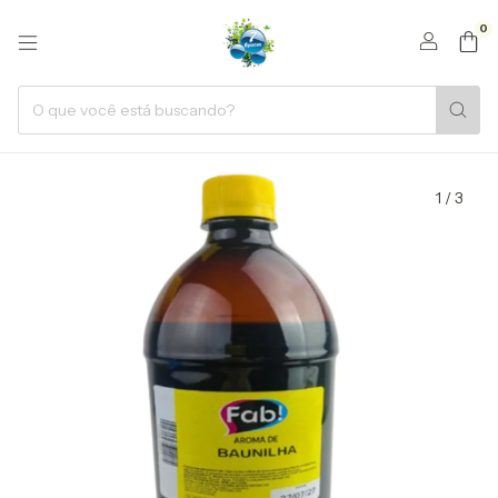
0
1
/
3