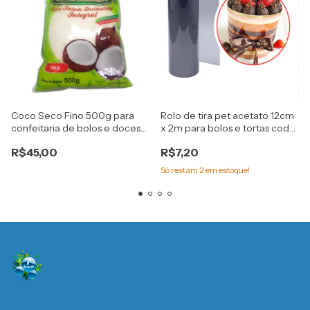
Coco Seco Fino 500g para
Rolo de tira pet acetato 12cm
confeitaria de bolos e doces
x 2m para bolos e tortas cod
Haibiska
9929 bwb
R$45,00
R$7,20
Só restam
2
em estoque!