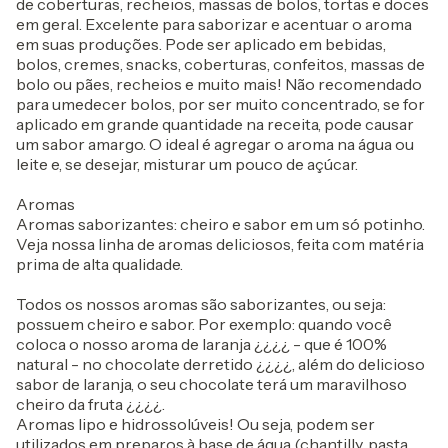
de coberturas, recheios, massas de bolos, tortas e doces
em geral. Excelente para saborizar e acentuar o aroma
em suas produções. Pode ser aplicado em bebidas,
bolos, cremes, snacks, coberturas, confeitos, massas de
bolo ou pães, recheios e muito mais! Não recomendado
para umedecer bolos, por ser muito concentrado, se for
aplicado em grande quantidade na receita, pode causar
um sabor amargo. O ideal é agregar o aroma na água ou
leite e, se desejar, misturar um pouco de açúcar.
Aromas
Aromas saborizantes: cheiro e sabor em um só potinho.
Veja nossa linha de aromas deliciosos, feita com matéria
prima de alta qualidade.
Todos os nossos aromas são saborizantes, ou seja:
possuem cheiro e sabor. Por exemplo: quando você
coloca o nosso aroma de laranja ¿¿¿¿ - que é 100%
natural - no chocolate derretido ¿¿¿¿, além do delicioso
sabor de laranja, o seu chocolate terá um maravilhoso
cheiro da fruta ¿¿¿¿.
Aromas lipo e hidrossolúveis! Ou seja, podem ser
utilizados em preparos à base de água (chantilly, pasta