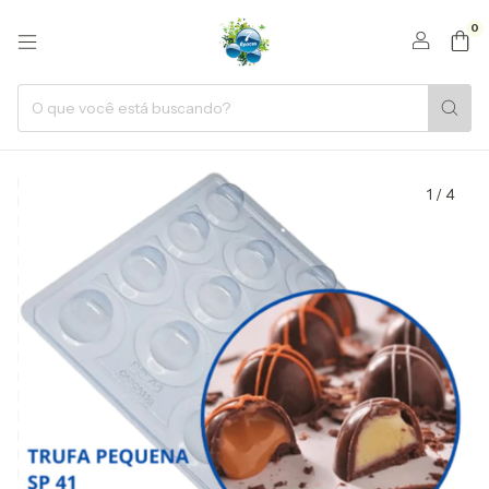
0
1
/
4