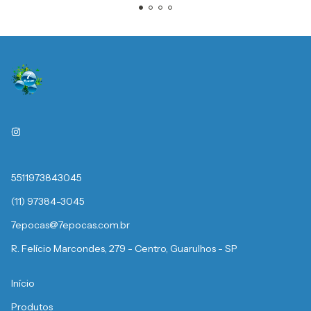
5511973843045
(11) 97384-3045
7epocas@7epocas.com.br
R. Felício Marcondes, 279 - Centro, Guarulhos - SP
Início
Produtos