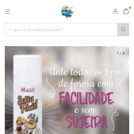
0
1
/
4