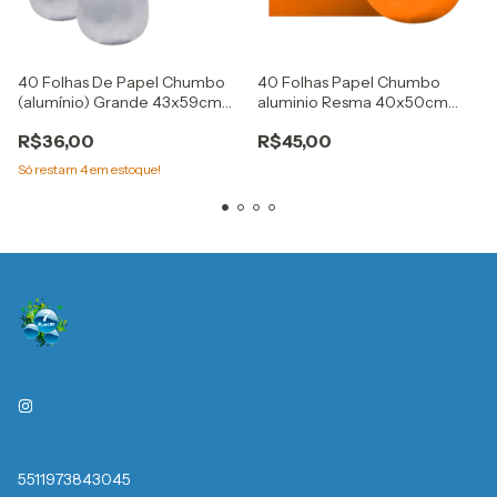
40 Folhas De Papel Chumbo
40 Folhas Papel Chumbo
(alumínio) Grande 43x59cm
aluminio Resma 40x50cm
Prata embale
laranja Embale
R$36,00
R$45,00
Só restam
4
em estoque!
5511973843045