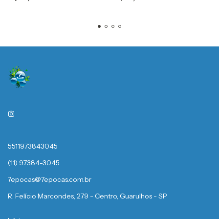
5511973843045
(11) 97384-3045
7epocas@7epocas.com.br
R. Felício Marcondes, 279 - Centro, Guarulhos - SP