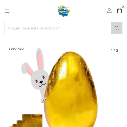
0
ESGOTADO
1
/
3