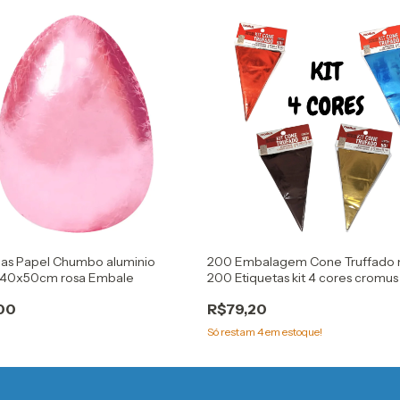
has Papel Chumbo aluminio
200 Embalagem Cone Truffado 
40x50cm rosa Embale
200 Etiquetas kit 4 cores cromus
00
R$79,20
Só restam
4
em estoque!