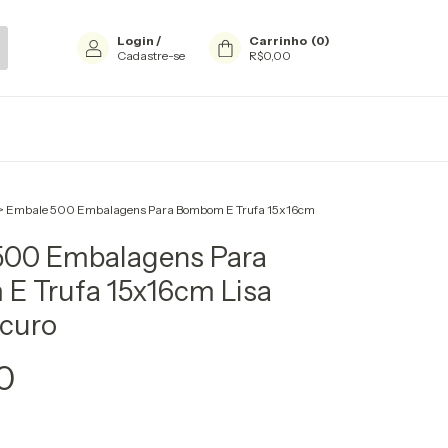
Login
/
Carrinho
(
0
)
Cadastre-se
R$0,00
>
Embale 500 Embalagens Para Bombom E Trufa 15x16cm
500 Embalagens Para
E Trufa 15x16cm Lisa
scuro
0