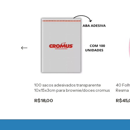
o bola facil
100 sacos adesivados transparente
40 Fol
10x15x3cm para brownie/doces cromus
Resma 
R$18,00
R$45,