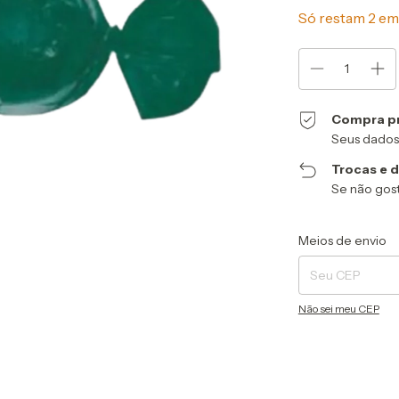
Só restam
2
em 
Compra p
Seus dados
Trocas e 
Se não gost
Entregas para o CEP
Meios de envio
Não sei meu CEP