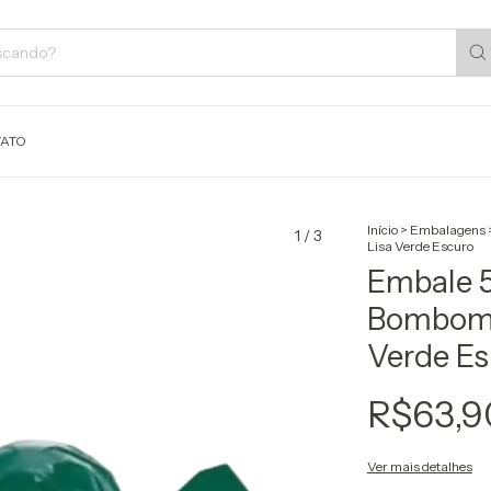
ATO
Início
>
Embalagens
1
/
3
Lisa Verde Escuro
Embale 
Bombom 
Verde E
R$63,9
Ver mais detalhes