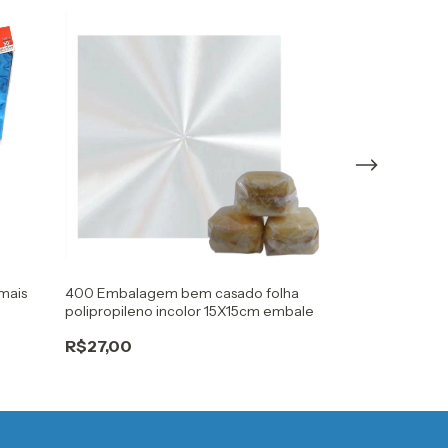
mais
400 Embalagem bem casado folha
40 Folhas Pape
polipropileno incolor 15X15cm embale
Resma 40x50cm
R$27,00
R$45,00