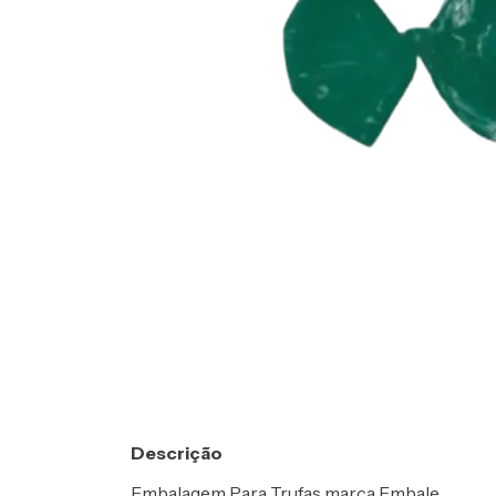
Descrição
Embalagem Para Trufas marca Embale