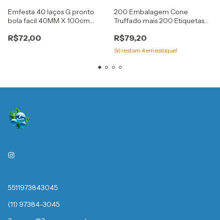
Emfesta 40 laços G pronto
200 Embalagem Cone
bola facil 40MM X 100cm
Truffado mais 200 Etiquetas
garden
kit 4 cores cromus
R$72,00
R$79,20
Só restam
4
em estoque!
5511973843045
(11) 97384-3045