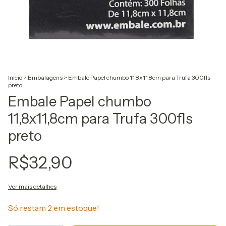
Início
>
Embalagens
>
Embale Papel chumbo 11,8x11,8cm para Trufa 300fls
preto
Embale Papel chumbo
11,8x11,8cm para Trufa 300fls
preto
R$32,90
Ver mais detalhes
Só restam
2
em estoque!