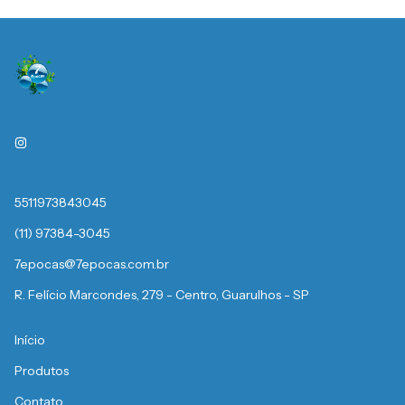
5511973843045
(11) 97384-3045
7epocas@7epocas.com.br
R. Felício Marcondes, 279 - Centro, Guarulhos - SP
Início
Produtos
Contato