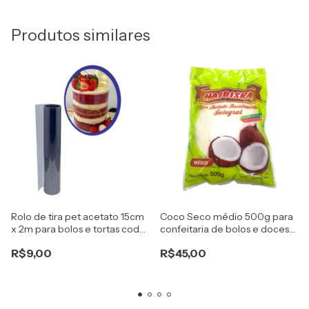
Produtos similares
Rolo de tira pet acetato 15cm
Coco Seco médio 500g para
x 2m para bolos e tortas cod
confeitaria de bolos e doces
9311 bwb
Haibiska
R$9,00
R$45,00