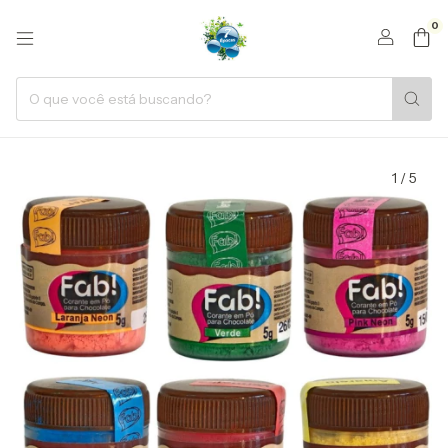
0
1
/
5