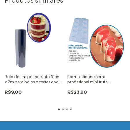
Produtos similares
Rolo de tira pet acetato 15cm
Forma silicone semi
x 2m para bolos e tortas cod
profissional mini trufa
9311 bwb
alongada Cod. 3522 bwb
R$9,00
R$23,90