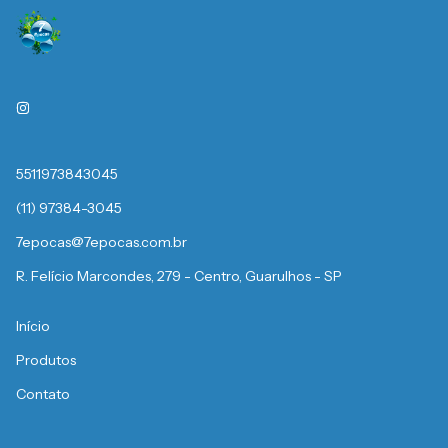
5511973843045
(11) 97384-3045
7epocas@7epocas.com.br
R. Felício Marcondes, 279 - Centro, Guarulhos - SP
Início
Produtos
Contato