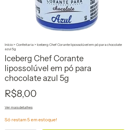
Início
>
Confeitaria
>
Iceberg Chef Corante lipossolúvel em pó para chocolate
azul 5g
Iceberg Chef Corante
lipossolúvel em pó para
chocolate azul 5g
R$8,00
Ver mais detalhes
Só restam
5
em estoque!