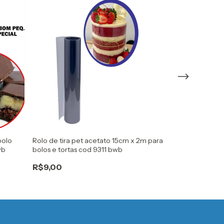
bolo
Rolo de tira pet acetato 15cm x 2m para
Forma silicone 
wb
bolos e tortas cod 9311 bwb
trufa alongada
R$9,00
R$23,90