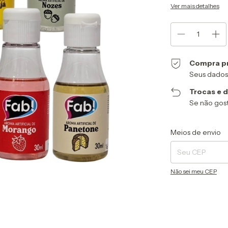
Ver mais detalhes
Compra p
Seus dados
Trocas e 
Se não gost
Entregas para o CEP
Meios de envio
Não sei meu CEP