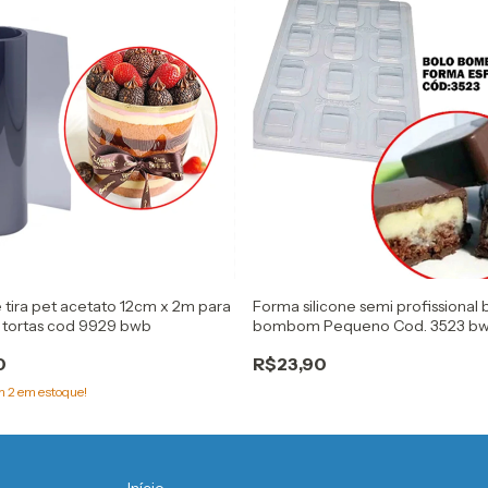
 tira pet acetato 12cm x 2m para
Forma silicone semi profissional 
 tortas cod 9929 bwb
bombom Pequeno Cod. 3523 b
0
R$23,90
am
2
em estoque!
Início