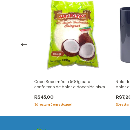
a confeitaria
Coco Seco médio 500g para
Rolo de
ka
confeitaria de bolos e doces Haibiska
bolos e
R$45,00
R$7,2
Só restam
5
em estoque!
Só rest