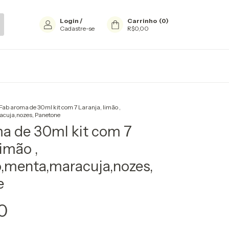
Login
/
Carrinho
(
0
)
Cadastre-se
R$0,00
Fab aroma de 30ml kit com 7 Laranja, limão ,
cuja,nozes, Panetone
a de 30ml kit com 7
limão ,
,menta,maracuja,nozes,
e
0