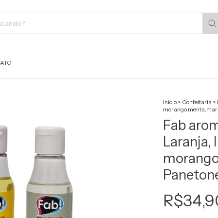
ATO
Início
>
Confeitaria
>
morango,menta,mara
Fab arom
Laranja, 
morango
Paneton
R$34,9