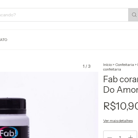
ATO
Início
>
Confeitaria
>
1
/
3
confeitaria
Fab cora
Do Amor 
R$10,9
Ver mais detalhes