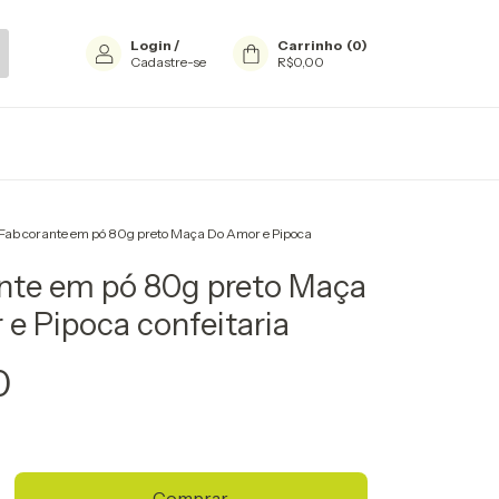
Login
/
Carrinho
(
0
)
Cadastre-se
R$0,00
Fab corante em pó 80g preto Maça Do Amor e Pipoca
nte em pó 80g preto Maça
e Pipoca confeitaria
0