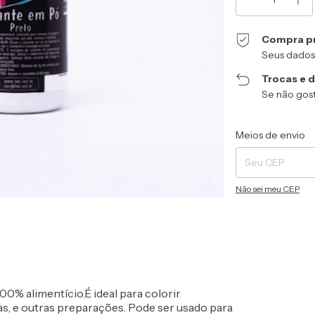
Compra p
Seus dados
Trocas e 
Se não gost
Entregas para o CEP
Meios de envio
Não sei meu CEP
0% alimentício.É ideal para colorir
ias, e outras preparações. Pode ser usado para