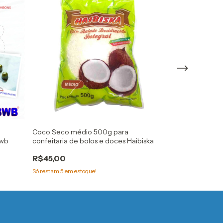
Coco Seco médio 500g para
Rolo de tira pe
bwb
confeitaria de bolos e doces Haibiska
bolos e tortas
R$45,00
R$7,20
Só restam
5
em estoque!
Só restam
2
em est