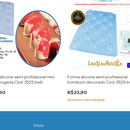
ilicone semi profissional mini
Forma silicone semi profissional
alongada Cod. 3522 bwb
bombom decorado Cod. 3529 
90
R$23,90
Só restam
4
em estoque!
Início