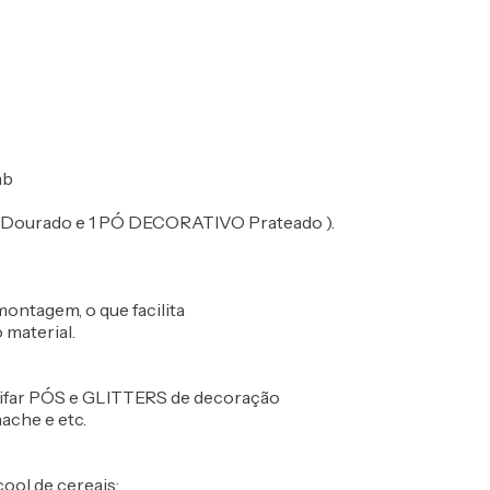
ab
 Dourado e 1 PÓ DECORATIVO Prateado ).
ontagem, o que facilita
 material.
rrifar PÓS e GLITTERS de decoração
ache e etc.
ool de cereais: