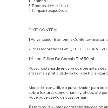
1 Caninho +
3 Tubetes de Acrílico +
2 Tampas rosqueáveis;
O KIT CONTÉM:
1 Pulverizador Bombinha Confeitar- marca: f
2 Pós Decorativos Fab! ( 1 PÓ DECORATIVO
1 Álcool Etílico De Cereais Fab! 50 mL.
Possui sistema de encaixe que permite a desm
e traz mais praticidade na hora de higienizar o
Modo de uso: Utilize o pulverizador para bo
sobre texturas como chantilly, chocolate, gan
Você pode usá-lo de duas formas:
1ª Com os PÓS para decoração diluídos no àlc