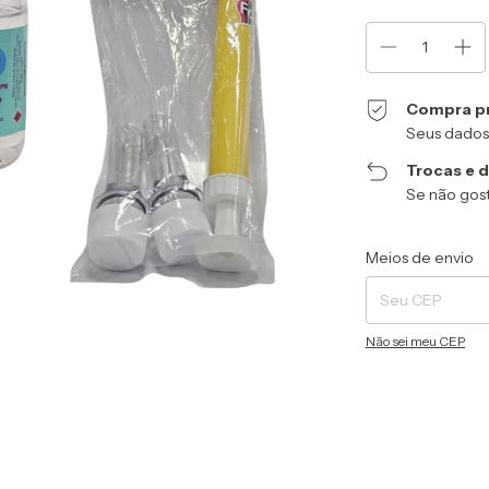
Compra p
Seus dados
Trocas e 
Se não gost
Entregas para o CEP
Meios de envio
Não sei meu CEP