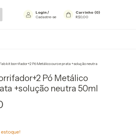
Login
/
Carrinho
(
0
)
Cadastre-se
R$0,00
Fab kit borrifador+2 Pó Metálico ouro e prata +solução neutra
borrifador+2 Pó Metálico
rata +solução neutra 50ml
0
estoque!