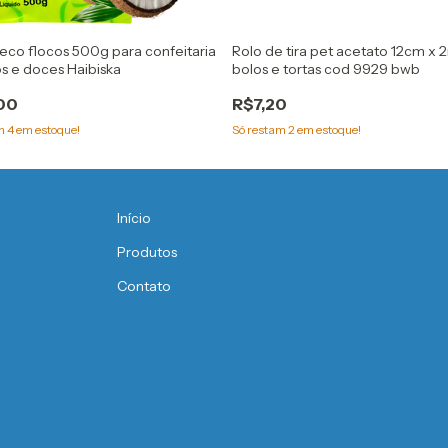
co flocos 500g para confeitaria
Rolo de tira pet acetato 12cm x 
s e doces Haibiska
bolos e tortas cod 9929 bwb
00
R$7,20
am
4
em estoque!
Só restam
2
em estoque!
Início
Produtos
Contato