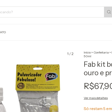
ATO
Início
>
Confeitaria
>
1
/
2
50ml
Fab kit 
ouro e p
R$67,9
Ver mais detalhes
Só restam
5
em 