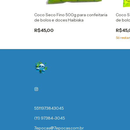
ssional
Coco Seco Fino 500g para confeitaria
Coco Se
 3529 bwb
de bolos e doces Haibiska
de bolo
R$45,00
R$45,
Só rest
5511973843045
(11) 97384-3045
7epocas@7epocas.com.br