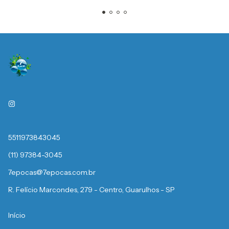
5511973843045
(11) 97384-3045
7epocas@7epocas.com.br
R. Felício Marcondes, 279 - Centro, Guarulhos - SP
Início