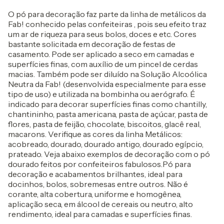
O pó para decoração faz parte da linha de metálicos da
Fab! conhecido pelas confeiteiras , pois seu efeito traz
um ar de riqueza para seus bolos, doces e etc. Cores
bastante solicitada em decoração de festas de
casamento. Pode ser aplicado a seco em camadas e
superfícies finas, com auxílio de um pincel de cerdas
macias. Também pode ser diluído na Solução Alcoólica
Neutra da Fab! (desenvolvida especialmente para esse
tipo de uso) e utilizada na bombinha ou aerógrafo. É
indicado para decorar superfícies finas como chantilly,
chantininho, pasta americana, pasta de açúcar, pasta de
flores, pasta de feijão, chocolate, biscoitos, glacê real,
macarons. Verifique as cores da linha Metálicos:
acobreado, dourado, dourado antigo, dourado egípcio,
prateado. Veja abaixo exemplos de decoração com o pó
dourado feitos por confeiteiros fabulosos.Pó para
decoração e acabamentos brilhantes, ideal para
docinhos, bolos, sobremesas entre outros. Não é
corante, alta cobertura, uniforme e homogênea,
aplicação seca, em álcool de cereais ou neutro, alto
rendimento, ideal para camadas e superfícies finas.