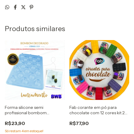
Produtos similares
Forma silicone semi
Fab corante em pó para
profissional bombom
chocolate com 12 cores kit 2
decorado Cod. 3529 bwb
flex
R$23,90
R$77,90
Só restam
4
em estoque!