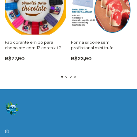
Fab corante em pó para
Forma silicone semi
chocolate com 12 cores kit 2
profissional mini trufa
flex
alongada Cod. 3522 bwb
R$77,90
R$23,90