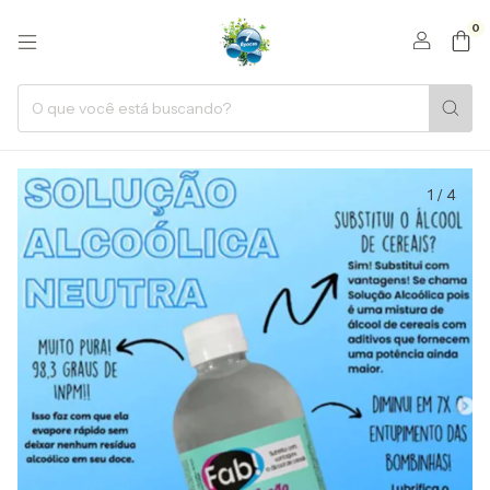
0
1
/
4