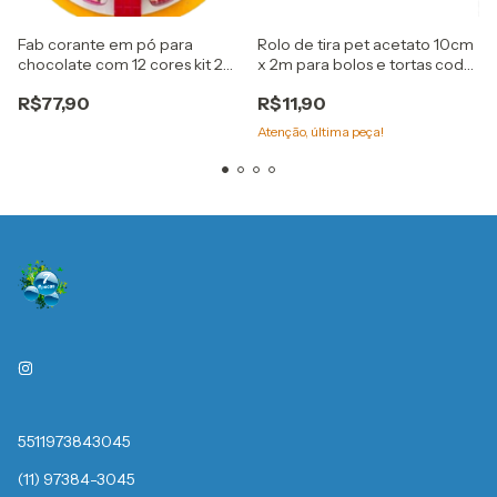
Fab corante em pó para
Rolo de tira pet acetato 10cm
chocolate com 12 cores kit 2
x 2m para bolos e tortas cod
flex
9308 bwb
R$77,90
R$11,90
Atenção, última peça!
5511973843045
(11) 97384-3045