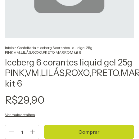
Início
>
Confeitaria
>
Iceberg 6 corantes liquid gel 25g
PINK,VM,LILÁS,ROXO,PRETO,MARROM kit 6
Iceberg 6 corantes liquid gel 25g
PINK,VM,LILÁS,ROXO,PRETO,M
kit 6
R$29,90
Ver mais detalhes