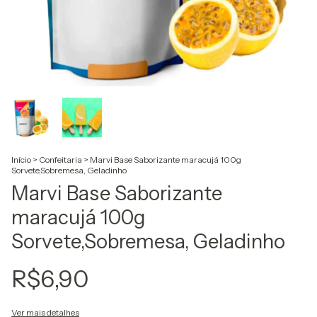
Início
>
Confeitaria
>
Marvi Base Saborizante maracujá 100g
Sorvete,Sobremesa, Geladinho
Marvi Base Saborizante
maracujá 100g
Sorvete,Sobremesa, Geladinho
R$6,90
Ver mais detalhes