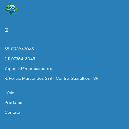
5511973843045
(11) 97384-3045
7epocas@7epocas.com.br
R. Felício Marcondes, 279 - Centro, Guarulhos - SP
Início
Produtos
Contato