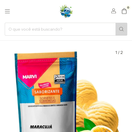
0
1
/
2