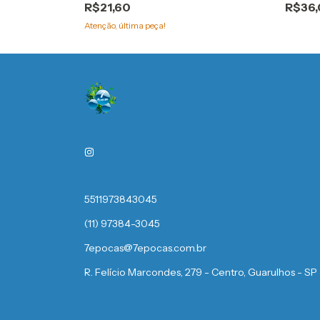
R$21,60
R$36
Atenção, última peça!
5511973843045
(11) 97384-3045
7epocas@7epocas.com.br
R. Felício Marcondes, 279 - Centro, Guarulhos - SP