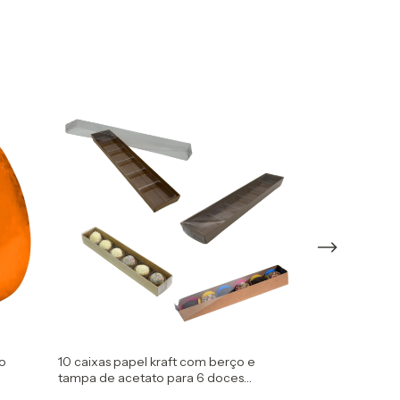
o
10 caixas papel kraft com berço e
10 caixas papel
tampa de acetato para 6 doces
tampa de aceta
gourmet
gourmet