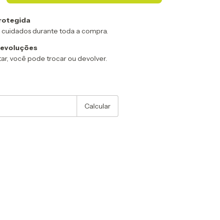
rotegida
 cuidados durante toda a compra.
devoluções
ar, você pode trocar ou devolver.
:
Alterar CEP
Calcular