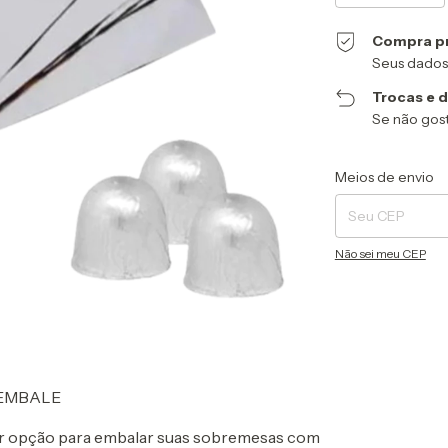
Compra p
Seus dados
Trocas e 
Se não gost
Entregas para o CEP
Meios de envio
Não sei meu CEP
 EMBALE
r opção para embalar suas sobremesas com