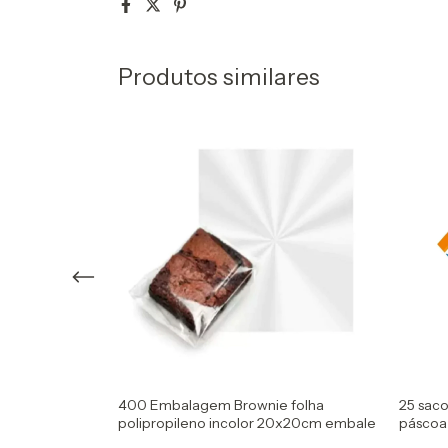
Produtos similares
ansparente
400 Embalagem Brownie folha
25 sac
e/doces cromus
polipropileno incolor 20x20cm embale
páscoa
cromus