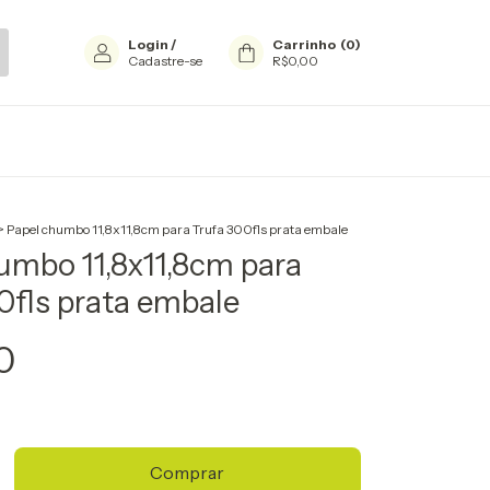
Login
/
Carrinho
(
0
)
Cadastre-se
R$0,00
>
Papel chumbo 11,8x11,8cm para Trufa 300fls prata embale
umbo 11,8x11,8cm para
0fls prata embale
0