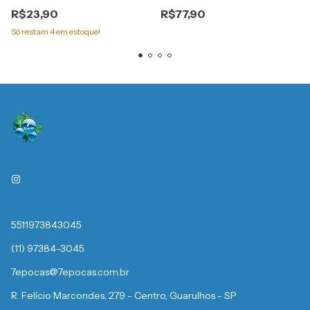
decorado Cod. 3529 bwb
flex
R$23,90
R$77,90
Só restam
4
em estoque!
5511973843045
(11) 97384-3045
7epocas@7epocas.com.br
R. Felício Marcondes, 279 - Centro, Guarulhos - SP