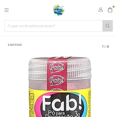
0
ESGOTADO
1
/
4