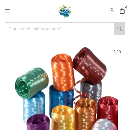
0
1
/
5